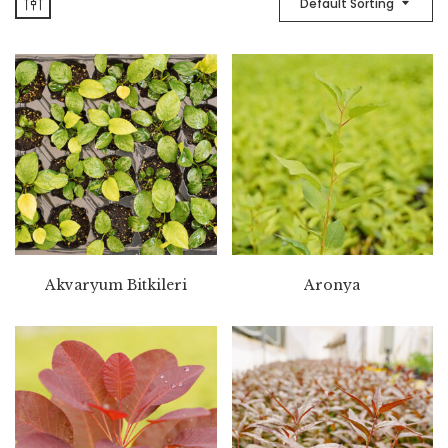
Default Sorting
Akvaryum Bitkileri
Aronya