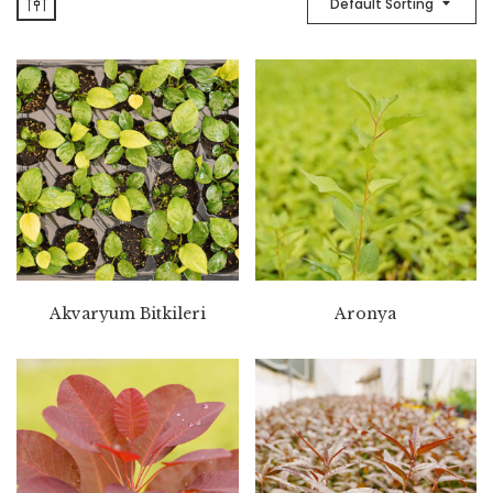
Default Sorting
Akvaryum Bitkileri
Aronya